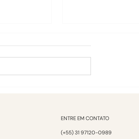
 de Humor:
Baixa Libido: Redescobrin
ão e Tratamento
o Desejo
ENTRE EM CONTATO
(+55) 31 97120-0989