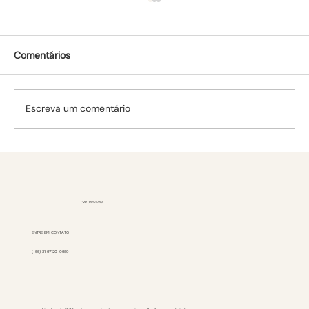
Comentários
Escreva um comentário
Ansiedade e Relacionamentos: Como a
Terapia Pode Ajudar
CRP 04/51243
ENTRE EM CONTATO
(+55) 31 97120-0989